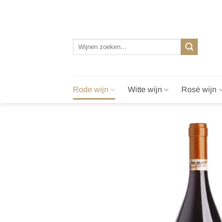
Ga
naar
inhoud
Zoeken
naar:
Rode wijn
Witte wijn
Rosé wijn