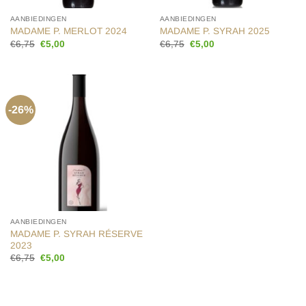
AANBIEDINGEN
AANBIEDINGEN
MADAME P. MERLOT 2024
MADAME P. SYRAH 2025
Oorspronkelijke
Huidige
Oorspronkelijke
Huidige
€
6,75
€
5,00
€
6,75
€
5,00
prijs
prijs
prijs
prijs
was:
is:
was:
is:
€6,75.
€5,00.
€6,75.
€5,00.
-26%
AANBIEDINGEN
MADAME P. SYRAH RÉSERVE
2023
Oorspronkelijke
Huidige
€
6,75
€
5,00
prijs
prijs
was:
is:
€6,75.
€5,00.