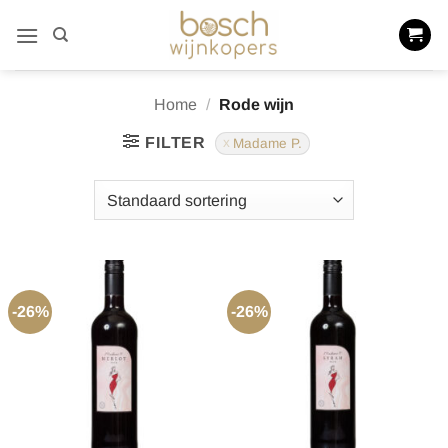
Ga
naar
inhoud
Home
/
Rode wijn
FILTER
Madame P.
-26%
-26%