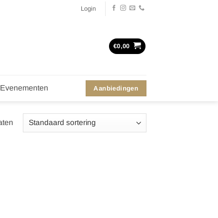
Login
€
0,00
Evenementen
Aanbiedingen
aten