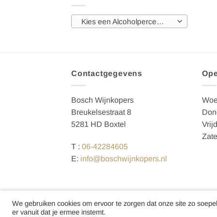
Kies een Alcoholpercentage
Contactgegevens
Ope
Bosch Wijnkopers
Woe
Breukelsestraat 8
Dond
5281 HD Boxtel
Vrij
Zate
T :
06-42284605
E:
info@boschwijnkopers.nl
Copyright 2026 ©
Bosch Wijnkopers
We gebruiken cookies om ervoor te zorgen dat onze site zo soepel 
er vanuit dat je ermee instemt.