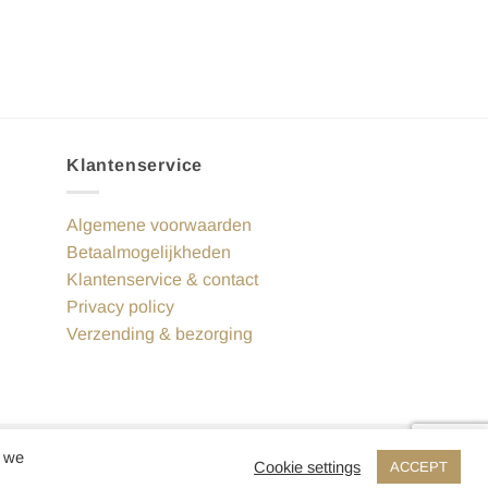
Klantenservice
Algemene voorwaarden
Betaalmogelijkheden
Klantenservice & contact
Privacy policy
Verzending & bezorging
n we
IDeal
Visa
MasterCard
Cookie settings
ACCEPT