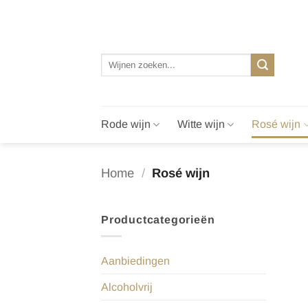
Ga
naar
inhoud
Zoeken
naar:
Rode wijn
Witte wijn
Rosé wijn
Home
/
Rosé wijn
Productcategorieën
Aanbiedingen
Alcoholvrij