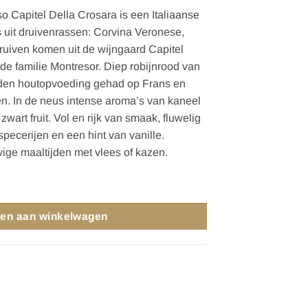
o Capitel Della Crosara is een Italiaanse
s uit druivenrassen: Corvina Veronese,
ruiven komen uit de wijngaard Capitel
de familie Montresor. Diep robijnrood van
den houtopvoeding gehad op Frans en
n. In de neus intense aroma’s van kaneel
art fruit. Vol en rijk van smaak, fluwelig
specerijen en een hint van vanille.
evige maaltijden met vlees of kazen.
IPASSO CAPITEL DELLA CROSARA 2022 aantal
en aan winkelwagen