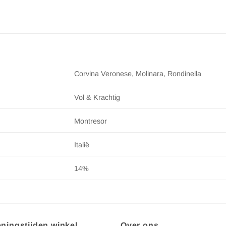
Corvina Veronese, Molinara, Rondinella
Vol & Krachtig
Montresor
Italië
14%
ningstijden winkel
Over ons