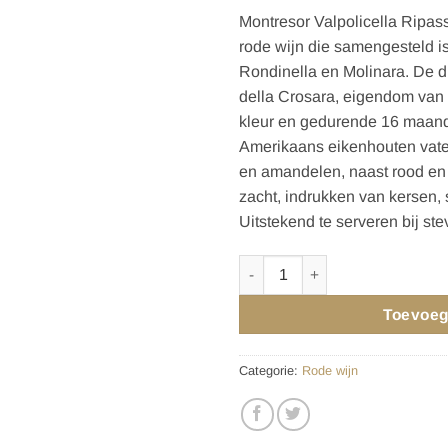
Montresor Valpolicella Ripass
rode wijn die samengesteld i
Rondinella en Molinara. De d
della Crosara, eigendom van 
kleur en gedurende 16 maan
Amerikaans eikenhouten vate
en amandelen, naast rood en zw
zacht, indrukken van kersen, 
Uitstekend te serveren bij st
MONTRESOR VALPOLICELLA R
Toevoeg
Categorie:
Rode wijn