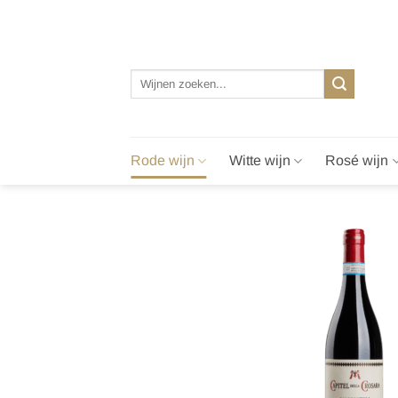
Ga
naar
inhoud
Zoeken
naar:
Rode wijn
Witte wijn
Rosé wijn