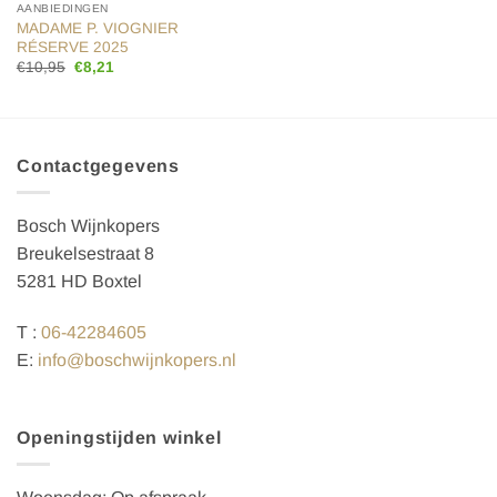
AANBIEDINGEN
MADAME P. VIOGNIER
RÉSERVE 2025
Oorspronkelijke
Huidige
€
10,95
€
8,21
prijs
prijs
was:
is:
€10,95.
€8,21.
Contactgegevens
Bosch Wijnkopers
Breukelsestraat 8
5281 HD Boxtel
T :
06-42284605
E:
info@boschwijnkopers.nl
Openingstijden winkel