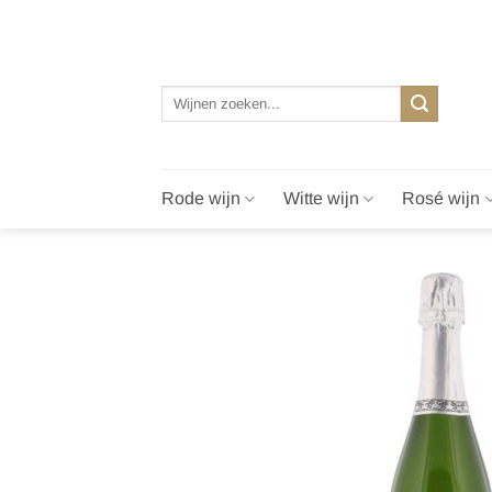
Ga
naar
inhoud
Zoeken
naar:
Rode wijn
Witte wijn
Rosé wijn