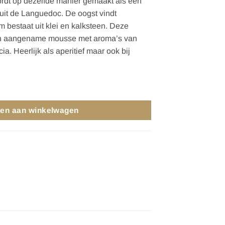
rdt op dezelfde manier gemaakt als een
it de Languedoc. De oogst vindt
 bestaat uit klei en kalksteen. Deze
n aangename mousse met aroma’s van
a. Heerlijk als aperitief maar ook bij
OUX aantal
en aan winkelwagen