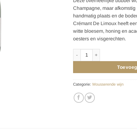
Deze overheerlijke bubbel wo
Champagne, maar afkomstig u
handmatig plaats en de bodem
Crémant De Limoux heeft ee
witte bloesem, honing en acaci
oesters en visgerechten.
LUC PIRLET CRÉMANT DE LIM
Toevoeg
Categorie:
Mousserende wijn