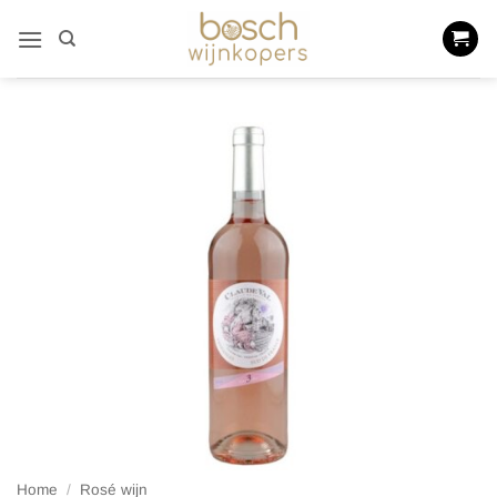
Ga
naar
inhoud
Home
/
Rosé wijn